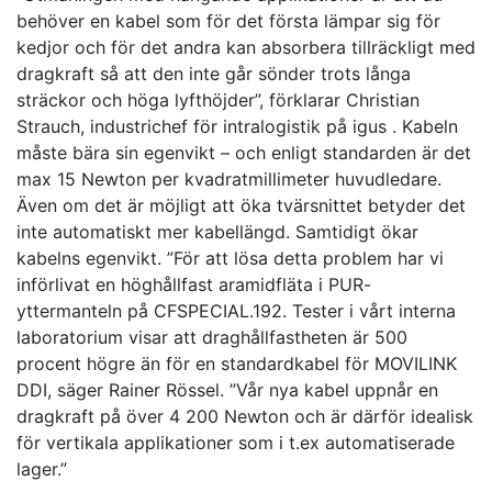
behöver en kabel som för det första lämpar sig för
kedjor och för det andra kan absorbera tillräckligt med
dragkraft så att den inte går sönder trots långa
sträckor och höga lyfthöjder”, förklarar Christian
Strauch, industrichef för intralogistik på igus . Kabeln
måste bära sin egenvikt – och enligt standarden är det
max 15 Newton per kvadratmillimeter huvudledare.
Även om det är möjligt att öka tvärsnittet betyder det
inte automatiskt mer kabellängd. Samtidigt ökar
kabelns egenvikt. ”För att lösa detta problem har vi
införlivat en höghållfast aramidfläta i PUR-
yttermanteln på CFSPECIAL.192. Tester i vårt interna
laboratorium visar att draghållfastheten är 500
procent högre än för en standardkabel för MOVILINK
DDI, säger Rainer Rössel. ”Vår nya kabel uppnår en
dragkraft på över 4 200 Newton och är därför idealisk
för vertikala applikationer som i t.ex automatiserade
lager.”