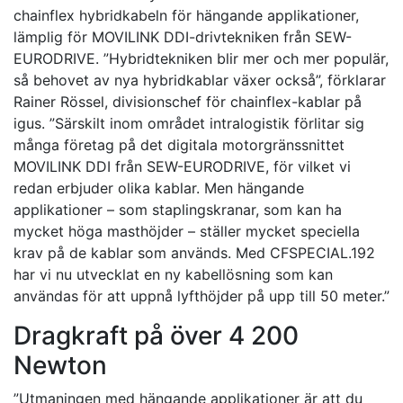
chainflex hybridkabeln för hängande applikationer,
lämplig för MOVILINK DDI-drivtekniken från SEW-
EURODRIVE. ”Hybridtekniken blir mer och mer populär,
så behovet av nya hybridkablar växer också”, förklarar
Rainer Rössel, divisionschef för chainflex-kablar på
igus. ”Särskilt inom området intralogistik förlitar sig
många företag på det digitala motorgränssnittet
MOVILINK DDI från SEW-EURODRIVE, för vilket vi
redan erbjuder olika kablar. Men hängande
applikationer – som staplingskranar, som kan ha
mycket höga masthöjder – ställer mycket speciella
krav på de kablar som används. Med CFSPECIAL.192
har vi nu utvecklat en ny kabellösning som kan
användas för att uppnå lyfthöjder på upp till 50 meter.”
Dragkraft på över 4 200
Newton
”Utmaningen med hängande applikationer är att du