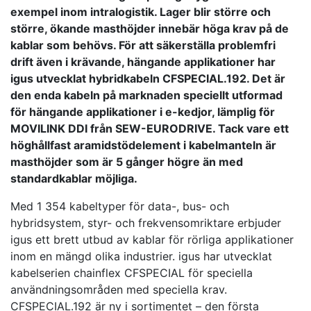
exempel inom intralogistik. Lager blir större och
större, ökande masthöjder innebär höga krav på de
kablar som behövs. För att säkerställa problemfri
drift även i krävande, hängande applikationer har
igus utvecklat hybridkabeln CFSPECIAL.192. Det är
den enda kabeln på marknaden speciellt utformad
för hängande applikationer i e-kedjor, lämplig för
MOVILINK DDI från SEW-EURODRIVE. Tack vare ett
höghållfast aramidstödelement i kabelmanteln är
masthöjder som är 5 gånger högre än med
standardkablar möjliga.
Med 1 354 kabeltyper för data-, bus- och
hybridsystem, styr- och frekvensomriktare erbjuder
igus ett brett utbud av kablar för rörliga applikationer
inom en mängd olika industrier. igus har utvecklat
kabelserien chainflex CFSPECIAL för speciella
användningsområden med speciella krav.
CFSPECIAL.192 är ny i sortimentet – den första