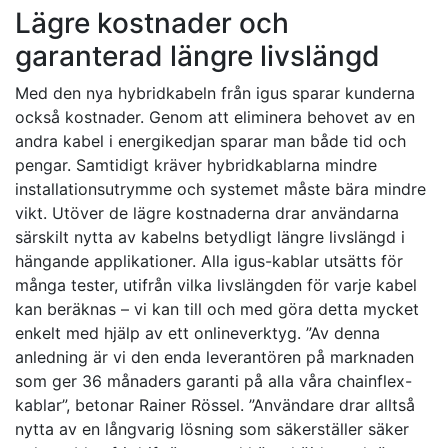
Lägre kostnader och
garanterad längre livslängd
Med den nya hybridkabeln från igus sparar kunderna
också kostnader. Genom att eliminera behovet av en
andra kabel i energikedjan sparar man både tid och
pengar. Samtidigt kräver hybridkablarna mindre
installationsutrymme och systemet måste bära mindre
vikt. Utöver de lägre kostnaderna drar användarna
särskilt nytta av kabelns betydligt längre livslängd i
hängande applikationer. Alla igus-kablar utsätts för
många tester, utifrån vilka livslängden för varje kabel
kan beräknas – vi kan till och med göra detta mycket
enkelt med hjälp av ett onlineverktyg. ”Av denna
anledning är vi den enda leverantören på marknaden
som ger 36 månaders garanti på alla våra chainflex-
kablar”, betonar Rainer Rössel. ”Användare drar alltså
nytta av en långvarig lösning som säkerställer säker