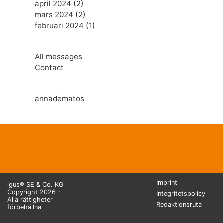
april 2024
(2)
mars 2024
(2)
februari 2024
(1)
All messages
Contact
annadematos
Imprint
igus® SE & Co. KG
Copyright 2026 -
Integritetspolicy
Alla rättigheter
Redaktionsruta
förbehållna